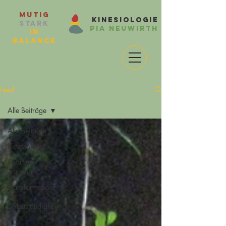
Mutig
Kinesiologie
Stark
Pia Neuwirth
in
balance
Feed
Alle Beiträge
Alle Beiträge
Kinesiologie
Sport und
Training
Transformation
&
Selbstständigkeit