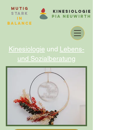
Mutig
Kinesiologie
Stark
Pia Neuwirth
in
balance
Kinesiologie
und
Lebens-
und Sozialberatung