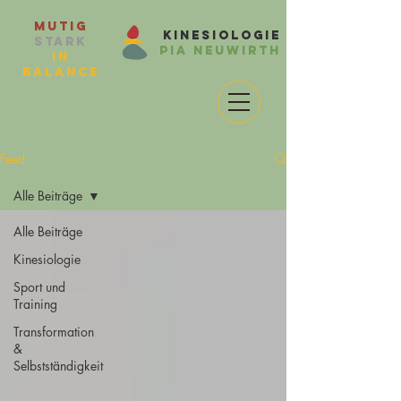
Mutig
Kinesiologie
Stark
Pia Neuwirth
in
balance
Feed
Alle Beiträge
Alle Beiträge
Kinesiologie
Sport und
Training
Transformation
&
Selbstständigkeit