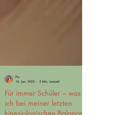
Pia
16. Jan. 2022
2 Min. Lesezeit
Für immer Schüler – was
ich bei meiner letzten