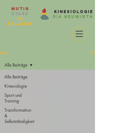
Mutig
Kinesiologie
Stark
Pia Neuwirth
in
balance
Feed
Alle Beiträge
Alle Beiträge
Kinesiologie
Sport und
Training
Transformation
&
Selbstständigkeit