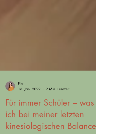
Pia
16. Jan. 2022
2 Min. Lesezeit
Für immer Schüler – was
ich bei meiner letzten