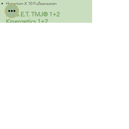
Hyperton-X 10 Fußsensoren
R.E.S.E.T. TMJ® 1+2
Kinergetics 1+2
Methoden entwickelt von Philip Rafferty
Ausbildung zur
Lebens- und
Sozialberaterin
am WIFI Wien.
In meinen Beratungen greife ich, je nach
Thema, auf eine Mischung aus
verschiedenen Beratungsmethoden zurück
(systemisch, personenzentriert,
hypnosystemisch).
Ausbildung zur
Aufstellungsleiterin für
Systemische